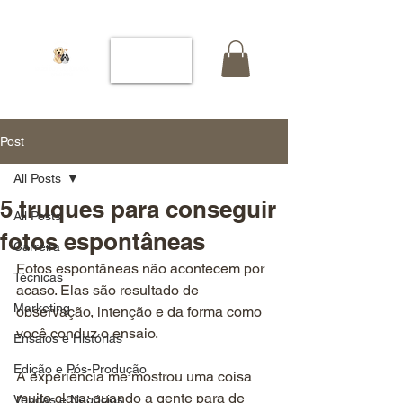
Post
All Posts
5 truques para conseguir
All Posts
fotos espontâneas
Carreira
Fotos espontâneas não acontecem por 
Técnicas
acaso. Elas são resultado de 
Marketing
observação, intenção e da forma como 
você conduz o ensaio.
Ensaios e Histórias
Edição e Pós-Produção
A experiência me mostrou uma coisa 
muito clara: quando a gente para de 
Vendas e Negócios