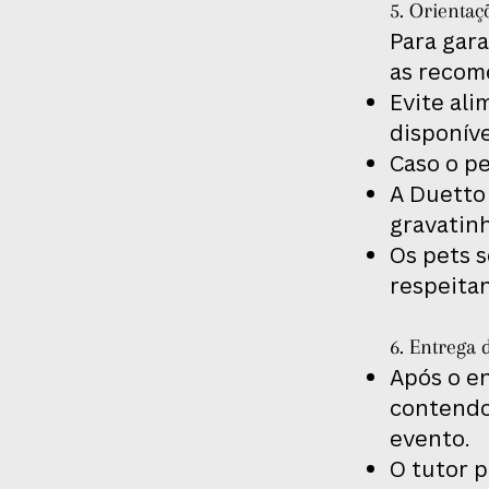
5. Orientaç
Para gara
as recom
Evite ali
disponíve
Caso o pe
A Duetto 
gravatinh
Os pets 
respeita
6. Entrega 
Após o en
contendo 
evento.
O tutor p