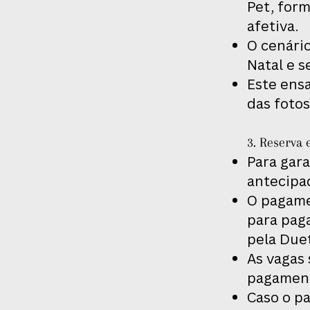
Pet, form
afetiva.
O cenári
Natal e 
Este ensa
das fotos
3. Reserva
Para gara
antecipa
O pagamen
para pag
pela Duet
As vagas
pagamen
Caso o p