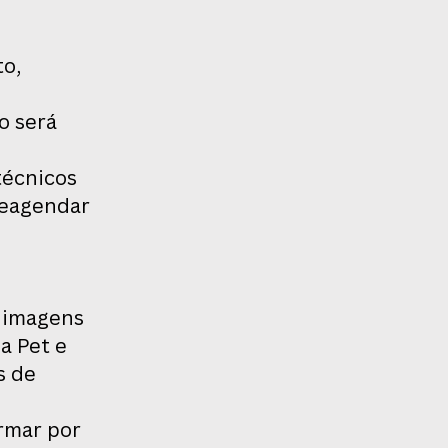
to,
o será
técnicos
reagendar
s imagens
a Pet e
s de
ormar por