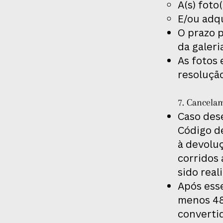
A(s) foto
E/ou adqu
O prazo p
da galeri
As fotos 
resoluçã
7. Cancela
Caso des
Código de
à devoluç
corridos
sido real
Após esse
menos 48
convertid