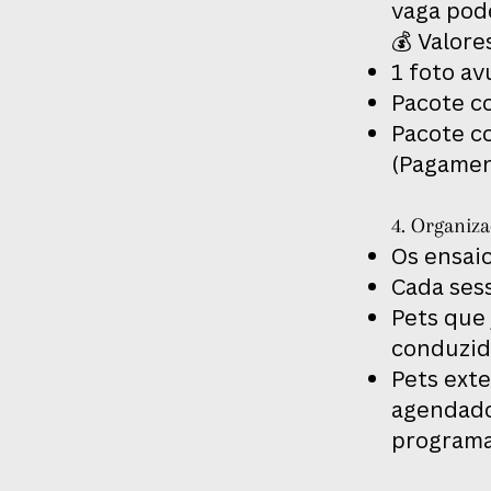
vaga pode
💰 Valore
1 foto av
Pacote co
Pacote co
(Pagament
4. Organiz
Os ensaio
Cada ses
Pets que 
conduzid
Pets ext
agendado
programa