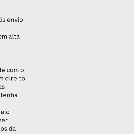
ós envio
em alta
de com o
m direito
as
 tenha
pelo
ser
ios da