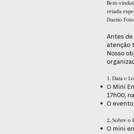
​Bem-vindo
criada esp
Duetto Foto
Antes de 
atenção 
Nosso ob
organizad
1. Data e Lo
O Mini En
17h00, n
O evento
2. Sobre o 
O mini en