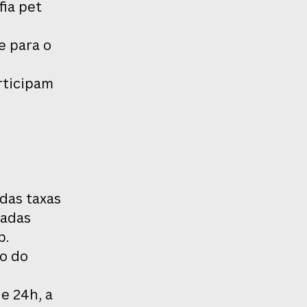
fia pet
e para o
rticipam
o
das taxas
iadas
p.
o do
e 24h, a