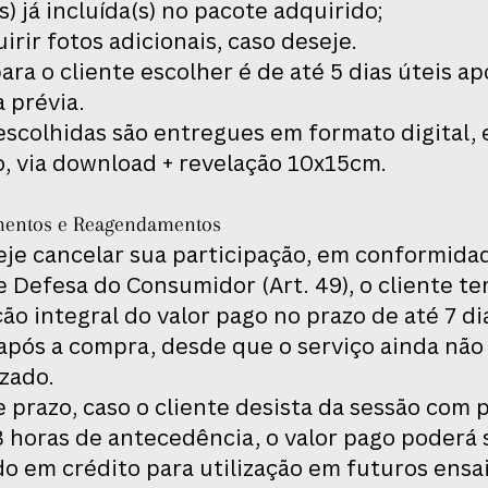
(s) já incluída(s) no pacote adquirido;
irir fotos adicionais, caso deseje.
ara o cliente escolher é de até 5 dias úteis ap
a prévia.
escolhidas são entregues em formato digital, 
o, via download + revelação 10x15cm.
mentos e Reagendamentos
eje cancelar sua participação, em conformida
 Defesa do Consumidor (Art. 49), o cliente te
ão integral do valor pago no prazo de até 7 di
 após a compra, desde que o serviço ainda não
izado.
 prazo, caso o cliente desista da sessão com 
 horas de antecedência, o valor pago poderá 
o em crédito para utilização em futuros ensa