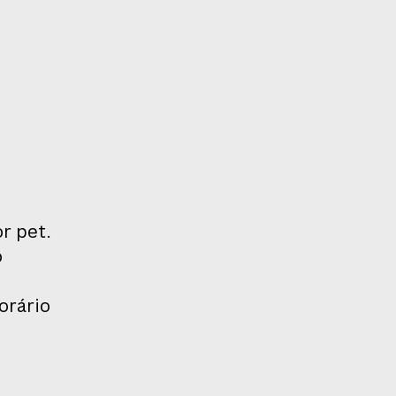
r pet.
o
orário