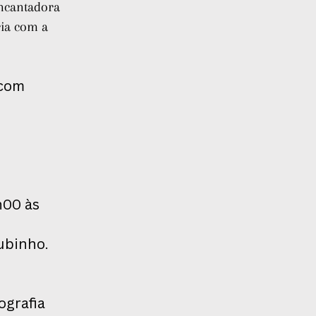
encantadora
ia com a
 com
h00 às
ubinho.
ografia