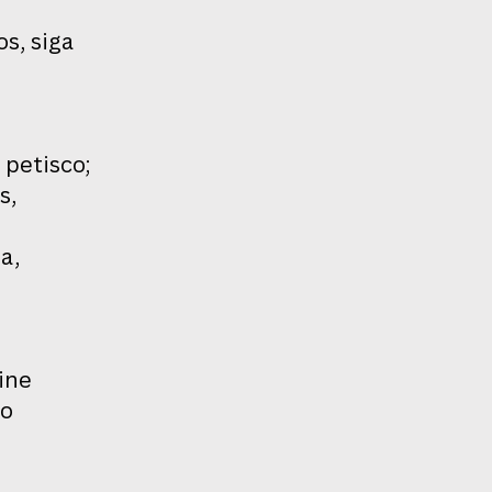
s, siga
s
 petisco;
s,
a,
ine
 o