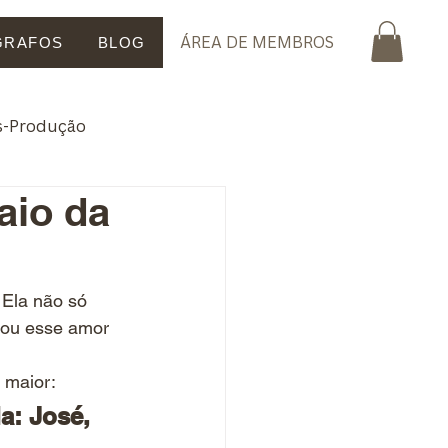
ÁREA DE MEMBROS
GRAFOS
BLOG
ós-Produção
aio da
. Ela não só 
mou esse amor 
 maior:
a: José, 