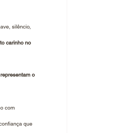
ave, silêncio, 
to carinho no 
 
representam o 
so com 
 confiança que 