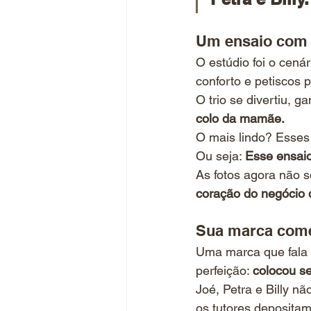
Um ensaio com a
O estúdio foi o cenár
conforto e petiscos p
O trio se divertiu, g
colo da mamãe.
O mais lindo? Esses 
Ou seja: 
Esse ensaio
As fotos agora não 
coração do negócio 
Sua marca come
Uma marca que fala d
perfeição: 
colocou se
Joé, Petra e Billy n
os tutores deposita