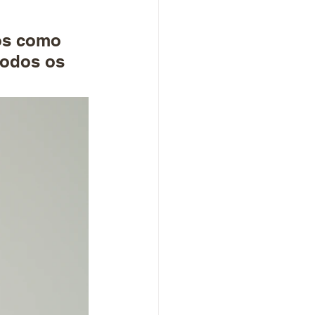
os como 
todos os 