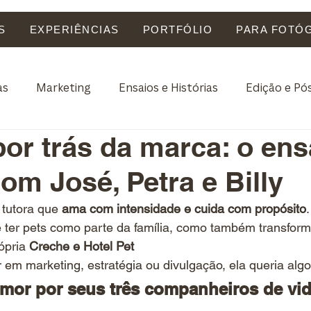
S
EXPERIÊNCIAS
PORTFÓLIO
PARA FOTÓ
as
Marketing
Ensaios e Histórias
Edição e P
or trás da marca: o ens
 tutores
com José, Petra e Billy
 tutora que 
ama com intensidade e cuida com propósito
e ter pets como parte da família, como também transfor
ópria 
Creche e Hotel Pet
em marketing, estratégia ou divulgação, ela queria algo
amor por seus três companheiros de vid