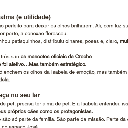
lma (e utilidade)
io perfeito para deixar os olhos brilharem. Ali, com luz su
or perto, a conexão floresceu.
anhou petisquinhos, distribuiu olhares, poses e, claro, 
mui
três são 
os mascotes oficiais da Creche
 foi afetivo…Mas também estratégico.
só enchem os olhos da Isabela de emoção, mas também
dela
.
ça no seu lar
e pet, precisa ter alma de pet. E a Isabela entendeu is
us próprios cães como os protagonistas.
ão são só parte da família. São parte da missão. Parte da
m no espaço José.