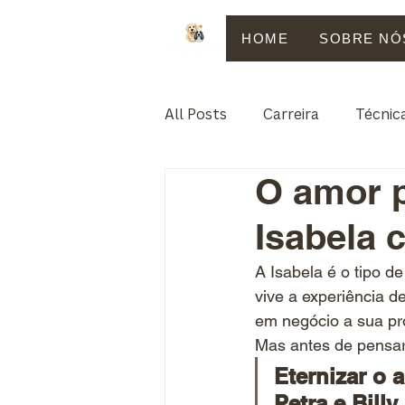
HOME
SOBRE NÓ
All Posts
Carreira
Técnic
O amor p
Vendas e Negócios
Para
Isabela 
A Isabela é o tipo de
vive a experiência d
em negócio a sua pr
Mas antes de pensar 
Eternizar o 
Petra e Billy.