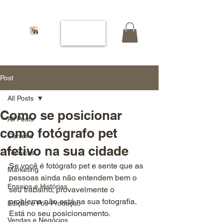
Post
All Posts
Como se posicionar
All Posts
como fotógrafo pet
Carreira
afetivo na sua cidade
Técnicas
Se você é fotógrafo pet e sente que as 
Marketing
pessoas ainda não entendem bem o 
Ensaios e Histórias
seu trabalho, provavelmente o 
problema não está na sua fotografia. 
Edição e Pós-Produção
Está no seu posicionamento.
Vendas e Negócios