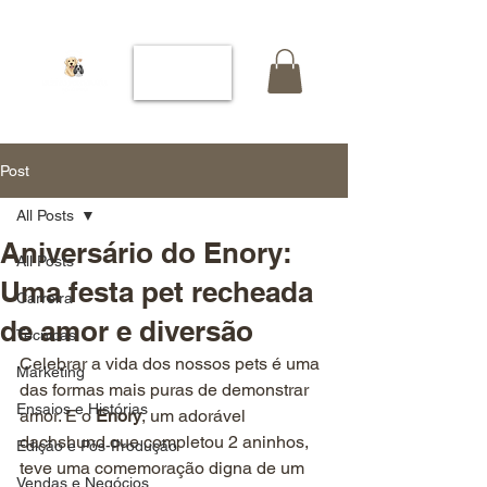
Post
All Posts
Aniversário do Enory:
All Posts
Uma festa pet recheada
Carreira
de amor e diversão
Técnicas
Celebrar a vida dos nossos pets é uma 
Marketing
das formas mais puras de demonstrar 
Ensaios e Histórias
amor. E o 
Enory
, um adorável 
dachshund que completou 2 aninhos, 
Edição e Pós-Produção
teve uma comemoração digna de um 
Vendas e Negócios