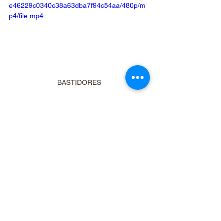
e46229c0340c38a63dba7f94c54aa/480p/m
p4/file.mp4
BASTIDORES
✨ Quer registrar uma festa 
assim também?
Se você também quer celebrar o 
aniversário do seu pet de forma 
inesquecível, nós podemos ajudar a 
transformar esse dia em uma 
recordação eterna.📩 
Entre em contato conosco e saiba mais 
sobre nossas coberturas fotográficas 