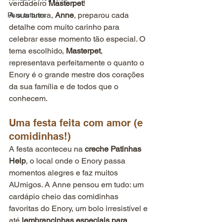
verdadeiro 
Masterpet
!
A sua tutora, 
Anne
, preparou cada 
Para tutores
detalhe com muito carinho para 
celebrar esse momento tão especial. O 
tema escolhido, 
Masterpet
, 
representava perfeitamente o quanto o 
Enory é o grande mestre dos corações 
da sua família e de todos que o 
conhecem.
Uma festa feita com amor (e 
comidinhas!)
A festa aconteceu na 
creche Patinhas 
Help
, o local onde o Enory passa 
momentos alegres e faz muitos 
AUmigos. A Anne pensou em tudo: um 
cardápio cheio das comidinhas 
favoritas do Enory, um bolo irresistível e 
até 
lembrancinhas especiais para 