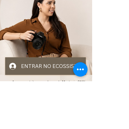
ENTRAR NO ECOSSISTEMA ONIX
Acesso restrito para alunos da Mentoria ONIX
+300
+10 anos
NEGÓCIOS
de profissão
conteúdos e
mais
e
materiais
organizados
carreira
e lucrativos