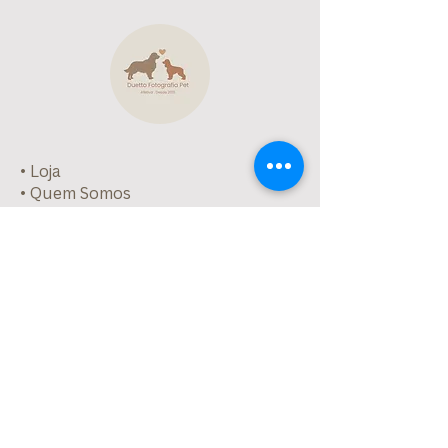
• Loja
• Quem Somos
• Regulamentos
• Contato
Comece sua coleção de memórias
Duetto Fotografia Pet | Desde 2015
CNPJ:
34.873.009
/0001-29
Parcelamento a partir
de R$300 em
3x no cartão