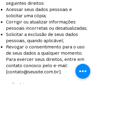
seguintes direitos:
Acessar seus dados pessoais e
solicitar uma cópia;
Corrigir ou atualizar informações
pessoais incorretas ou desatualizadas;
Solicitar a exclusão de seus dados
pessoais, quando aplicável;
Revogar o consentimento para o uso
de seus dados a qualquer momento.
Para exercer seus direitos, entre em
contato conosco pelo e-mail:
[
contato@seusite.com.br
].
6. Cookies
Nosso site utiliza cookies para
melhorar a experiência de navegação.
Cookies são pequenos arquivos
armazenados no seu dispositivo que
nos ajudam a entender como os
visitantes interagem com o site.
Os cookies podem ser usados para: