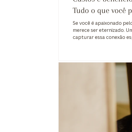
Tudo o que você p
Se você é apaixonado pel
merece ser eternizado. Um
capturar essa conexão esp
benefícios você pode espe
cheia de dicas para você 