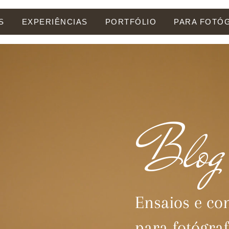
S
EXPERIÊNCIAS
PORTFÓLIO
PARA FOTÓ
Blog
Ensaios e co
para fotógra